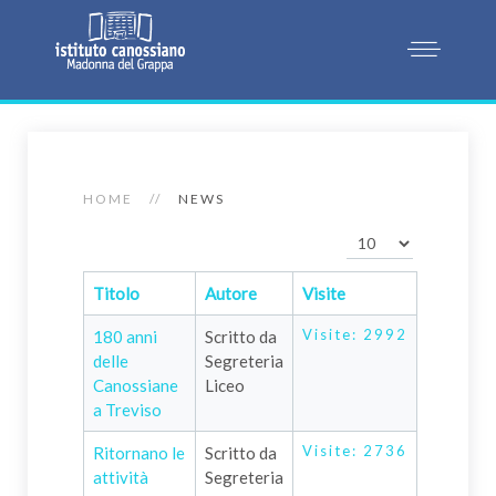
HOME
NEWS
Visualizza n.
Titolo
Autore
Visite
Visite: 2992
180 anni
Scritto da
delle
Segreteria
Canossiane
Liceo
a Treviso
Visite: 2736
Ritornano le
Scritto da
attività
Segreteria