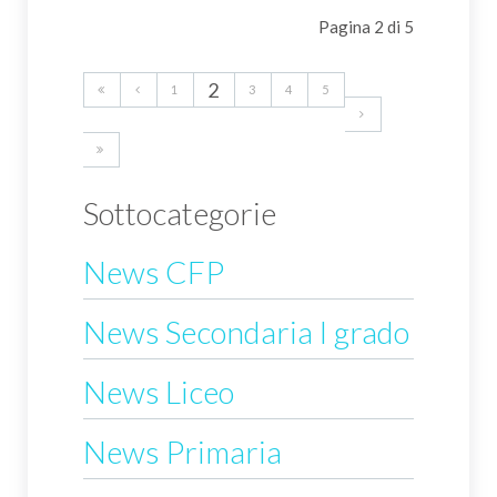
Pagina 2 di 5
2
1
3
4
5
Sottocategorie
News CFP
News Secondaria I grado
News Liceo
News Primaria