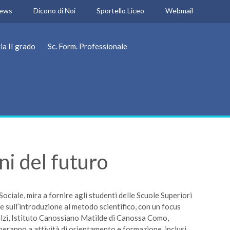
ews
Dicono di Noi
Sportello Liceo
Webmail
ia II grado
Sc. Form. Professionale
ni del futuro
ociale, mira a fornire agli studenti delle Scuole Superiori
 sull’introduzione al metodo scientifico, con un focus
Melzi, Istituto Canossiano Matilde di Canossa Como,
ranno a attività di orientamento e formazione, inclusi