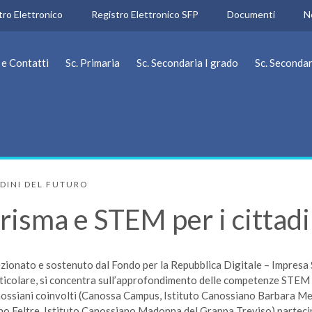
tro Elettronico
Registro Elettronico SFP
Documenti
N
 e Contatti
Sc. Primaria
Sc. Secondaria I grado
Sc. Secondar
ADINI DEL FUTURO
isma e STEM per i cittadi
ezionato e sostenuto dal Fondo per la Repubblica Digitale – Impresa S
rticolare, si concentra sull’approfondimento delle competenze STEM e
i canossiani coinvolti (Canossa Campus, Istituto Canossiano Barbara 
o Feltre, Istituto Canossiano Madonna del Grappa Treviso) partecipe