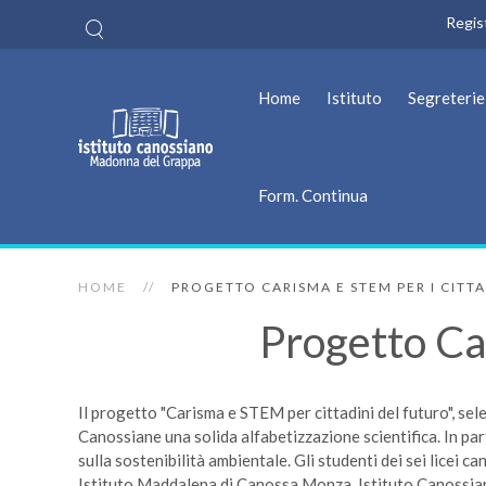
Regis
Home
Istituto
Segreterie
Form. Continua
HOME
PROGETTO CARISMA E STEM PER I CITT
Progetto Car
Il progetto "Carisma e STEM per cittadini del futuro", sel
Canossiane una solida alfabetizzazione scientifica. In pa
sulla sostenibilità ambientale. Gli studenti dei sei lice
Istituto Maddalena di Canossa Monza, Istituto Canossian