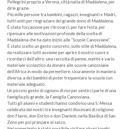
Pellegrini proprio a Verona, città natia di Maddalena, per
dirle grazie.
Più mille persone tra bambini, ragazzi, insegnanti e Madri,
tutti uniti per ringraziare del grande dono di Maddalena.
È stata l’occasione per ritrovarci, per fare festa, per
ripensare alle motivazioni profonde della scelta di
Maddalena che ha dato inizio alle “Scuole Canossiane”.
È stato scelto un gesto concreto, sullo stile di Maddalena,
da realizzare tutti assieme per aprire il nostro cuore e
ricordarci dell’altro: una raccolta di penne, matite e vario
materiale scolastico da donare alle scuole canossiane
dell’Africa in modo da permettere, sicuramente in maniera
diversa, a dei bambini di poter frequentare la scuola con
materiale adeguato.
Un piccolo gesto di ognuno di noi per sentirci parte di una
famiglia più grande, la Famiglia Canossiana.
Tutti gli alunni e studenti hanno condiviso una S. Messa
celebrata dai nostri tre insegnanti diocesani di religione:
don Flavio, don Enrico e don Daniele, nella Basilica di San
Zeno per poi pranzare al sacco.
Nel pomeriggio è stato possibile visitare alcuni luoghi