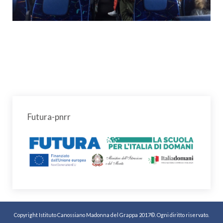
Futura-pnrr
Copyright Istituto Canossiano Madonna del Grappa 2017©. Ogni diritto riservato.